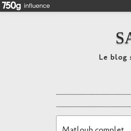
S
Le blog 
Matlouh complet