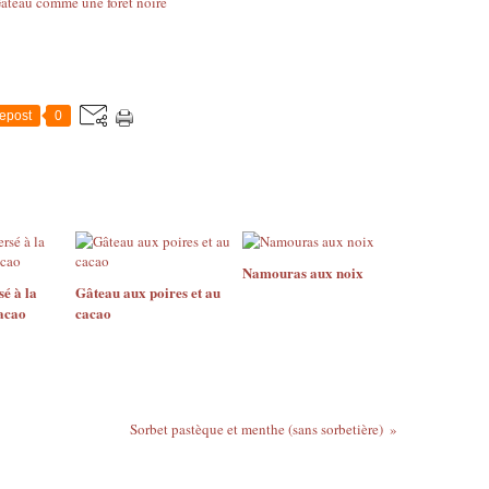
epost
0
Namouras aux noix
é à la
Gâteau aux poires et au
acao
cacao
Sorbet pastèque et menthe (sans sorbetière)