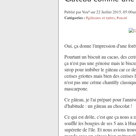
Publié par Veu² sur 22 Juillet 2015, 05:00a
Catégories :
#gâteaux et tartes
,
#sucré
Oui, ça donne l'impression d'une forêt
Pourtant un biscuit au cacao, des ceri
ça n'est pas une génoise mais le bisc
sirop pour imbiber le gâteau car ce d
cerises griottes mais bien des cerises f
n'est pas une crème chantilly classiqu
mascarpone.
Ce gâteau, je l'ai préparé pour l'ann
d'habitude : un gâteau au chocolat !
Ce qui est drôle, c'est que ça nous a r
soufflé les bougies de ses 5 ans à Hua
supérette de l'île. Et nous avions trou
monde avec un gâteau bien métropolita