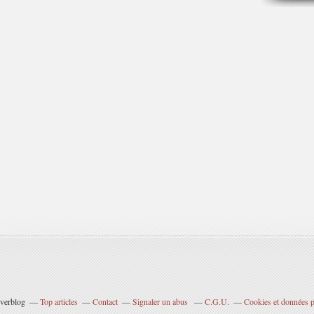
Overblog
Top articles
Contact
Signaler un abus
C.G.U.
Cookies et données p