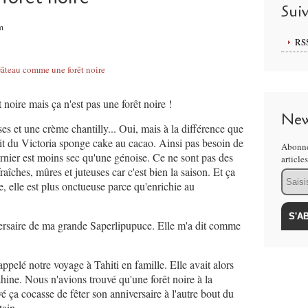
Sui
m
RS
 noire mais ça n'est pas une forêt noire !
New
ses et une crème chantilly... Oui, mais à la différence que
uit du Victoria sponge cake au cacao. Ainsi pas besoin de
Abonne
ernier est moins sec qu'une génoise. Ce ne sont pas des
article
raîches, mûres et juteuses car c'est bien la saison. Et ça
Email
e, elle est plus onctueuse parce qu'enrichie au
iversaire de ma grande Saperlipupuce. Elle m'a dit comme
appelé notre voyage à Tahiti en famille. Elle avait alors
hine. Nous n'avions trouvé qu'une forêt noire à la
vé ça cocasse de fêter son anniversaire à l'autre bout du
in ...