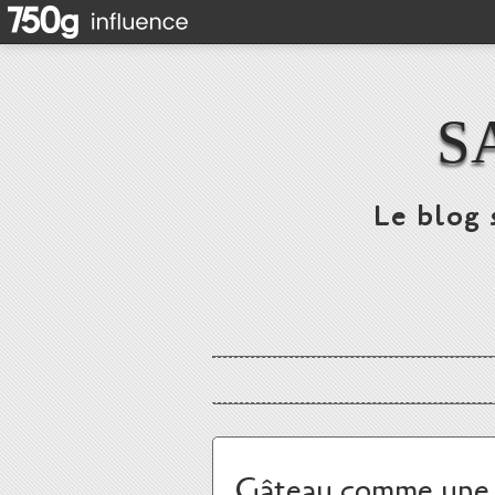
S
Le blog 
Gâteau comme une f