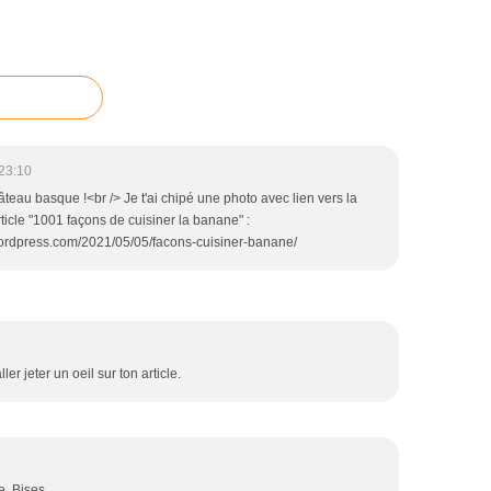
23:10
eau basque !<br /> Je t'ai chipé une photo avec lien vers la
ticle "1001 façons de cuisiner la banane" :
.wordpress.com/2021/05/05/facons-cuisiner-banane/
9
ller jeter un oeil sur ton article.
e. Bises