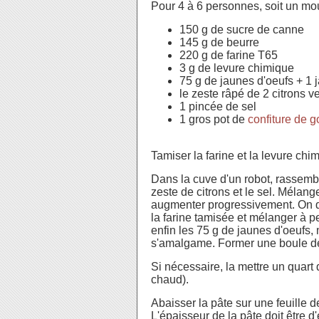
Pour 4 à 6 personnes, soit un mou
150 g de sucre de canne
145 g de beurre
220 g de farine T65
3 g de levure chimique
75 g de jaunes d'oeufs + 1 
le zeste râpé de 2 citrons ve
1 pincée de sel
1 gros pot de
confiture de 
Tamiser la farine et la levure chi
Dans la cuve d'un robot, rassembl
zeste de citrons et le sel. Mélange
augmenter progressivement. On d
la farine tamisée et mélanger à p
enfin les 75 g de jaunes d'oeufs,
s'amalgame. Former une boule de
Si nécessaire, la mettre un quart d
chaud).
Abaisser la pâte sur une feuille d
L'épaisseur de la pâte doit être d