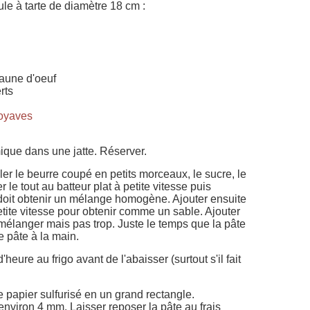
le à tarte de diamètre 18 cm :
jaune d'oeuf
rts
goyaves
mique dans une jatte. Réserver.
er le beurre coupé en petits morceaux, le sucre, le
r le tout au batteur plat à petite vitesse puis
oit obtenir un mélange homogène. Ajouter ensuite
etite vitesse pour obtenir comme un sable. Ajouter
 mélanger mais pas trop. Juste le temps que la pâte
 pâte à la main.
'heure au frigo avant de l'abaisser (surtout s'il fait
e papier sulfurisé en un grand rectangle.
'environ 4 mm. Laisser reposer la pâte au frais