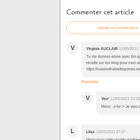
Commenter cet article
Ajouter un commentaire
V
Virginie AUCLAIR
12/05/2021 
Tu me donnes envie avec ton gât
recette sur ton blog pour mon ar
https://cuisinefruitsetlegumes
Répondre
V
Veu²
12/05/2021 23:3
Merci :-)<br /> Je vais a
L
Lilas
10/05/2021 07:07
Merci pour cette recette exotiqu