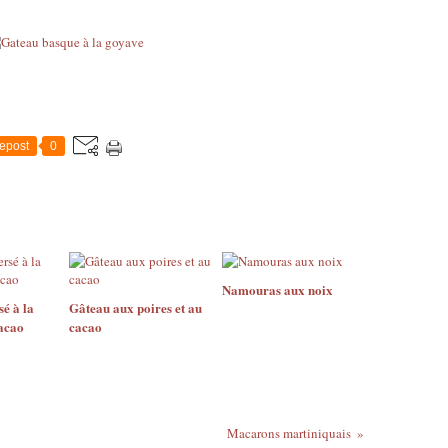
epost
0
Namouras aux noix
é à la
Gâteau aux poires et au
acao
cacao
Macarons martiniquais