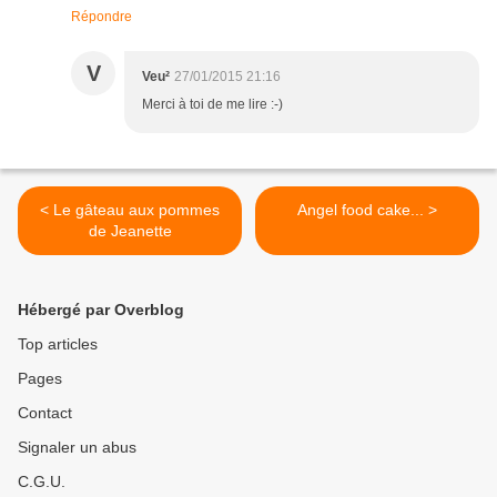
Répondre
V
Veu²
27/01/2015 21:16
Merci à toi de me lire :-)
< Le gâteau aux pommes
Angel food cake... >
de Jeanette
Hébergé par Overblog
Top articles
Pages
Contact
Signaler un abus
C.G.U.