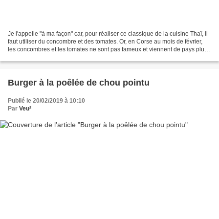
Je l'appelle "à ma façon" car, pour réaliser ce classique de la cuisine Thaï, il
faut utiliser du concombre et des tomates. Or, en Corse au mois de février,
les concombres et les tomates ne sont pas fameux et viennent de pays plus
ensoleillés. Alors plutôt...
Burger à la poêlée de chou pointu
Publié le 20/02/2019 à 10:10
Par
Veu²