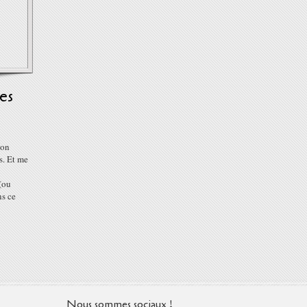
es
son
s. Et me
(ou
ns ce
Nous sommes sociaux !