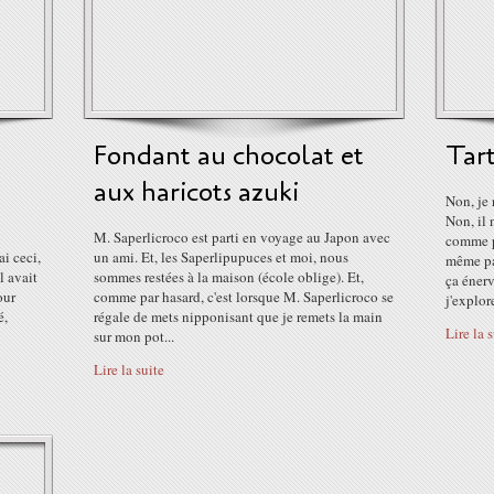
Fondant au chocolat et
Tart
aux haricots azuki
Non, je
Non, il 
M. Saperlicroco est parti en voyage au Japon avec
comme po
ai ceci,
un ami. Et, les Saperlipupuces et moi, nous
même pas
l avait
sommes restées à la maison (école oblige). Et,
ça énerv
our
comme par hasard, c'est lorsque M. Saperlicroco se
j'explore
é,
régale de mets nipponisant que je remets la main
Lire la 
sur mon pot...
Lire la suite