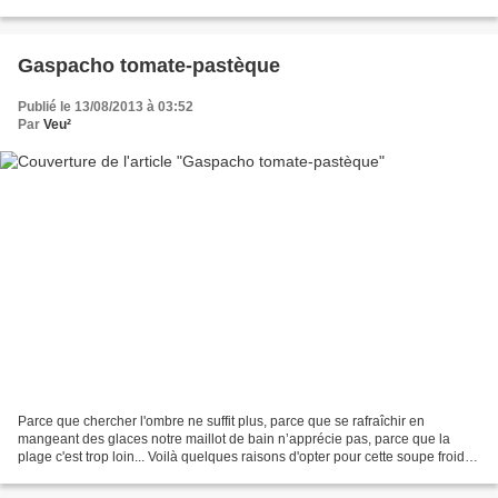
que nous nous y sommes rendus...
Gaspacho tomate-pastèque
Publié le 13/08/2013 à 03:52
Par
Veu²
Parce que chercher l'ombre ne suffit plus, parce que se rafraîchir en
mangeant des glaces notre maillot de bain n’apprécie pas, parce que la
plage c'est trop loin... Voilà quelques raisons d'opter pour cette soupe froide
et rafraîchissante. En entrée...