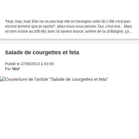
"Hop, hop, hop! Elle ne va pas trop vite en besogne celle-là! L'été n'est pas
encore terminé que je sache!", allez-vous vous penser. Oui, c'est vrai... Mais
un bon scone au p'tit déj' avec la saveur douce, amère de la châtaigne, ça
ne se refuse pas! Peu...
Salade de courgettes et feta
Publié le 27/08/2013 à 03:50
Par
Veu²