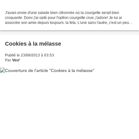
J'avais envie d'une salade bien citronnée où la courgette serait bien
croquante. Donc j'ai opté pour l'option courgette crue, j'adore! Je lui ai
associée son amie depuis toujours: la feta. L'une sans l'autre, c'est un peu
comme Tintin sans Milou ou Laurel...
Cookies à la mélasse
Publié le 23/08/2013 à 03:53
Par
Veu²