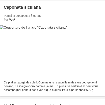
Caponata siciliana
Publié le 09/08/2013 à 03:56
Par
Veu²
Ce plat est gorgé de soleil. Comme une ratatouille mais sans courgette ni
poivron, il est aigre-doux comme j'aime. En plus il se sert froid et peut vous
accompagner partout dans vos pique-niques. Pour 4 personnes: 500 g
d'aubergines 300 g de céleri branche...