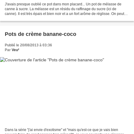
J'avais presque oublié ce pot dans mon placard... Un pot de mélasse de
canne à sucre. La mélasse est un résidu du raffinage du sucre (ici de
canne). Il est très épais et bien noir et a un fort arôme de réglisse. On peut
l'utiliser dans les desserts et...
Pots de crème banane-coco
Publié le 20/08/2013 à 03:36
Par
Veu²
Dans la série "j'ai envie d'exotisme" et "mais qu'est-ce que je vais bien