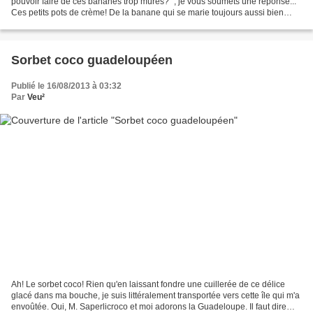
pouvoir faire de ces bananes trop mûres?" , je vous soumets une réponse...
Ces petits pots de crème! De la banane qui se marie toujours aussi bien
avec la noix de coco, le citron...
Sorbet coco guadeloupéen
Publié le 16/08/2013 à 03:32
Par
Veu²
Ah! Le sorbet coco! Rien qu'en laissant fondre une cuillerée de ce délice
glacé dans ma bouche, je suis littéralement transportée vers cette île qui m'a
envoûtée. Oui, M. Saperlicroco et moi adorons la Guadeloupe. Il faut dire