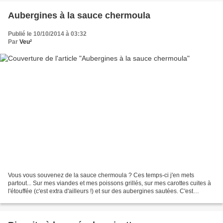
Aubergines à la sauce chermoula
Publié le 10/10/2014 à 03:32
Par
Veu²
Vous vous souvenez de la sauce chermoula ? Ces temps-ci j'en mets
partout... Sur mes viandes et mes poissons grillés, sur mes carottes cuites à
l'étouffée (c'est extra d'ailleurs !) et sur des aubergines sautées. C'est
succulent et ça relève le tout ! Pour...