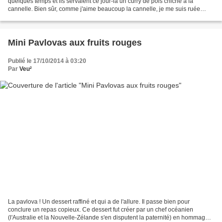
quelques temps et ils servaient ce jour-là un curry de pois chiche à la
cannelle. Bien sûr, comme j'aime beaucoup la cannelle, je me suis ruée
dessus et c'était excellent !...
Mini Pavlovas aux fruits rouges
Publié le 17/10/2014 à 03:20
Par
Veu²
La pavlova ! Un dessert raffiné et qui a de l'allure. Il passe bien pour
conclure un repas copieux. Ce dessert fut créer par un chef océanien
(l'Australie et la Nouvelle-Zélande s'en disputent la paternité) en hommage à