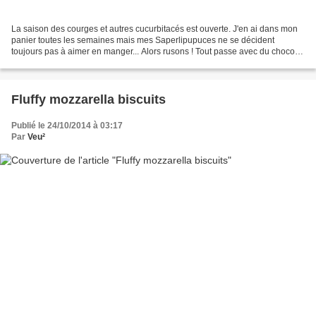
La saison des courges et autres cucurbitacés est ouverte. J'en ai dans mon
panier toutes les semaines mais mes Saperlipupuces ne se décident
toujours pas à aimer en manger... Alors rusons ! Tout passe avec du chocolat
: les courgettes, les betteraves...
Fluffy mozzarella biscuits
Publié le 24/10/2014 à 03:17
Par
Veu²