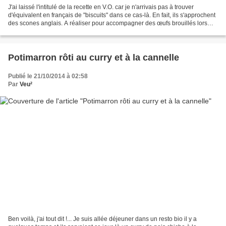
J'ai laissé l'intitulé de la recette en V.O. car je n'arrivais pas à trouver
d'équivalent en français de "biscuits" dans ce cas-là. En fait, ils s'approchent
des scones anglais. A réaliser pour accompagner des œufs brouillés lors
d'un brunch ou pour accompagner...
Potimarron rôti au curry et à la cannelle
Publié le 21/10/2014 à 02:58
Par
Veu²
Ben voilà, j'ai tout dit !... Je suis allée déjeuner dans un resto bio il y a