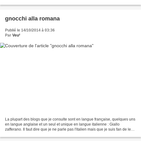
une ballerine russe, Anna Pavlova....
gnocchi alla romana
Publié le 14/10/2014 à 03:36
Par
Veu²
La plupart des blogs que je consulte sont en langue française, quelques uns
en langue anglaise et un seul et unique en langue italienne : Giallo
zafferano. Il faut dire que je ne parle pas l'italien mais que je suis fan de leur
cuisine simple mais si...