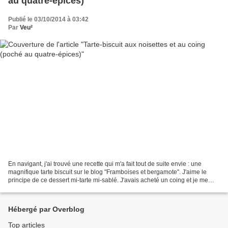
au quatre-épices)
Publié le 03/10/2014 à 03:42
Par
Veu²
En navigant, j'ai trouvé une recette qui m'a fait tout de suite envie : une
magnifique tarte biscuit sur le blog "Framboises et bergamote". J'aime le
principe de ce dessert mi-tarte mi-sablé. J'avais acheté un coing et je me
suis mise à rêver d'une tarte-biscuit...
Hébergé par Overblog
Top articles