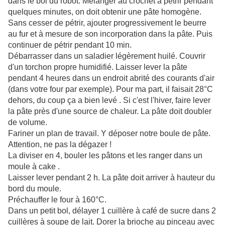
dans le bol du robot. Mélanger au crochet à pétrir pendant
quelques minutes, on doit obtenir une pâte homogène.
Sans cesser de pétrir, ajouter progressivement le beurre
au fur et à mesure de son incorporation dans la pâte. Puis
continuer de pétrir pendant 10 min.
Débarrasser dans un saladier légèrement huilé. Couvrir
d'un torchon propre humidifié. Laisser lever la pâte
pendant 4 heures dans un endroit abrité des courants d'air
(dans votre four par exemple). Pour ma part, il faisait 28°C
dehors, du coup ça a bien levé . Si c'est l'hiver, faire lever
la pâte près d'une source de chaleur. La pâte doit doubler
de volume.
Fariner un plan de travail. Y déposer notre boule de pâte.
Attention, ne pas la dégazer !
La diviser en 4, bouler les pâtons et les ranger dans un
moule à cake .
Laisser lever pendant 2 h. La pâte doit arriver à hauteur du
bord du moule.
Préchauffer le four à 160°C.
Dans un petit bol, délayer 1 cuillère à café de sucre dans 2
cuillères à soupe de lait. Dorer la brioche au pinceau avec