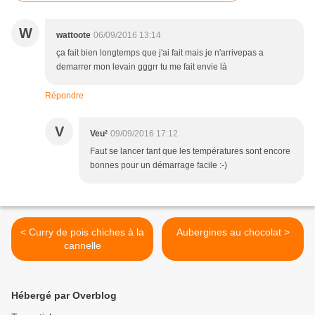
W
wattoote
06/09/2016 13:14
ça fait bien longtemps que j'ai fait mais je n'arrivepas a
demarrer mon levain gggrr tu me fait envie là
Répondre
V
Veu²
09/09/2016 17:12
Faut se lancer tant que les températures sont encore
bonnes pour un démarrage facile :-)
< Curry de pois chiches à la
Aubergines au chocolat >
cannelle
Hébergé par Overblog