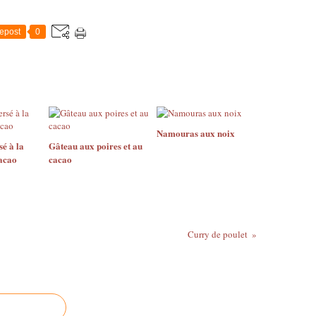
epost
0
Namouras aux noix
é à la
Gâteau aux poires et au
acao
cacao
Curry de poulet