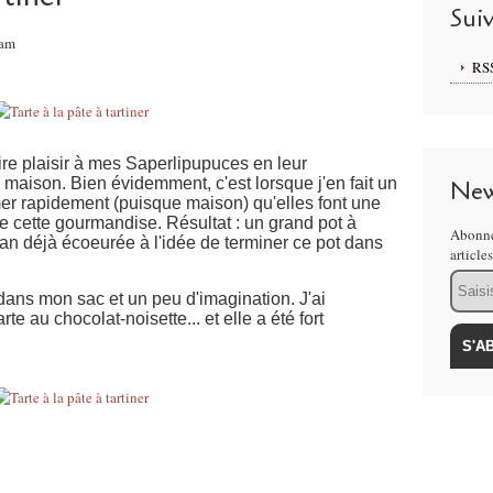
Sui
6am
RS
aire plaisir à mes Saperlipupuces en leur
r maison. Bien évidemment, c'est lorsque j'en fait un
New
mer rapidement (puisque maison) qu'elles font une
cette gourmandise. Résultat : un grand pot à
Abonne
n déjà écoeurée à l'idée de terminer ce pot dans
article
Email
dans mon sac et un peu d'imagination. J'ai
te au chocolat-noisette... et elle a été fort