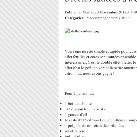
Publié par Veu² sur 3 Novembre 2012, 04:
Catégories :
#Accompagnements
,
#salé
Voici une recette simple et rapide pour cuisin
effet feuilles et côtes sont sautées ensemble 
intéressantes. C'est le double effet blette: l
effet c'est le goût de vert et la petite amert
citron... Et nous avons gagné!
Pour 2 personnes:
1 botte de blette
1/2 oignon (ou un petit)
1 gousse d'ail
le zeste d'1/2 citron+1 ou 2 cuillères à soup
1 poignée de noisettes décortiquées
sel et poivre
huile d'olive