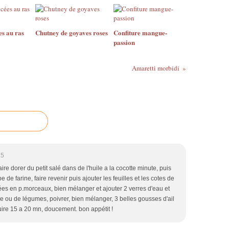
es au ras
Chutney de goyaves roses
Confiture mangue-
passion
Amaretti morbidi
25
faire dorer du petit salé dans de l'huile a la cocotte minute, puis
e de farine, faire revenir puis ajouter les feuilles et les cotes de
ées en p.morceaux, bien mélanger et ajouter 2 verres d'eau et
le ou de légumes, poivrer, bien mélanger, 3 belles gousses d'ail
cuire 15 a 20 mn, doucement. bon appétit !