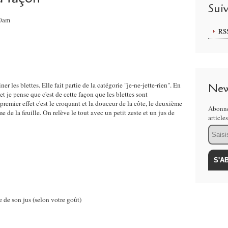
Sui
40am
RS
er les blettes. Elle fait partie de la catégorie "je-ne-jette-rien". En
New
et je pense que c'est de cette façon que les blettes sont
e premier effet c'est le croquant et la douceur de la côte, le deuxième
Abonne
ume de la feuille. On relève le tout avec un petit zeste et un jus de
article
Email
e de son jus (selon votre goût)