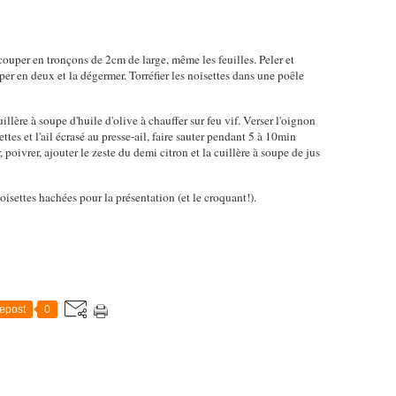
s couper en tronçons de 2cm de large, même les feuilles. Peler et
uper en deux et la dégermer. Torréfier les noisettes dans une poêle
lère à soupe d'huile d'olive à chauffer sur feu vif. Verser l'oignon
ttes et l'ail écrasé au presse-ail, faire sauter pendant 5 à 10min
r, poivrer, ajouter le zeste du demi citron et la cuillère à soupe de jus
noisettes hachées pour la présentation (et le croquant!).
epost
0