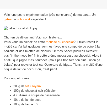
Voici une petite expérimentation (très concluante) de ma part... Un
gâteau
au
chocolat
végétalien!
Oh, rien de détonnant! Voici son histoire...
Vous vous souvenez de cette
mousse au chocolat
? Il m'en restait la
moitié car j'ai fait quelques verrines (avec une compotée de poire à la
badiane et des miettes de biscuit). Or mes Saperlipupuces n'étaient
pas "in the mood for" finir cette crème mousseuse au chocolat. Alors il
a fallu que j'agite mes neurones (mais pas trop fort non plus, sinon ça
éclate) pour recycler tout ça. Ouverture du frigo... Tiens, la moitié d'une
brique de lait de coco. Bon, c'est parti!...
Pour un petit cake:
200g de
tofu soyeux
100g de chocolat noir pâtissier
4 cuillères à soupe de cassonade
10cL de lait de coco
100g de farine T65