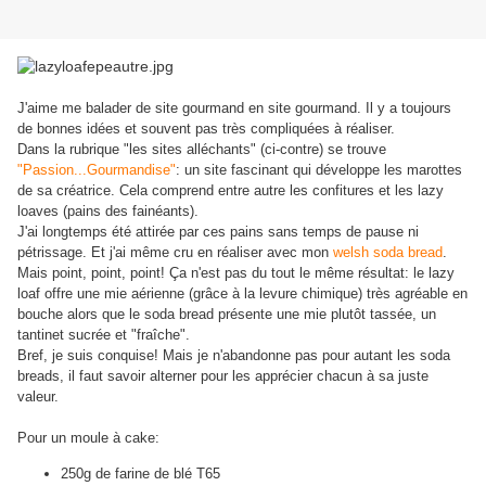
J'aime me balader de site gourmand en site gourmand. Il y a toujours
de bonnes idées et souvent pas très compliquées à réaliser.
Dans la rubrique "les sites alléchants" (ci-contre) se trouve
"Passion...Gourmandise"
: un site fascinant qui développe les marottes
de sa créatrice. Cela comprend entre autre les confitures et les lazy
loaves (pains des fainéants).
J'ai longtemps été attirée par ces pains sans temps de pause ni
pétrissage. Et j'ai même cru en réaliser avec mon
welsh soda bread
.
Mais point, point, point! Ça n'est pas du tout le même résultat: le lazy
loaf offre une mie aérienne (grâce à la levure chimique) très agréable en
bouche alors que le soda bread présente une mie plutôt tassée, un
tantinet sucrée et "fraîche".
Bref, je suis conquise! Mais je n'abandonne pas pour autant les soda
breads, il faut savoir alterner pour les apprécier chacun à sa juste
valeur.
Pour un moule à cake:
250g de farine de blé T65