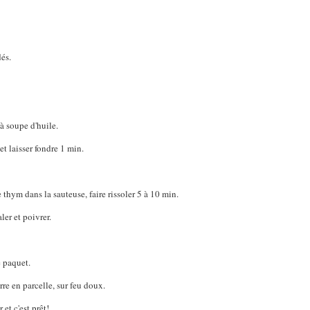
dés.
 à soupe d'huile.
et laisser fondre 1 min.
le thym dans la sauteuse, faire rissoler 5 à 10 min.
aler et poivrer.
e paquet.
rre en parcelle, sur feu doux.
et c'est prêt!