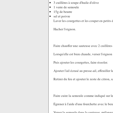
3 cuillères à soupe d'huile d'olive
1 verre de semoule
15g de beurre
sel et poivre
Laver les courgettes et les couper en petits 
Hacher l'oignon.
Faire chauffer une sauteuse avec 2 cuillères
Lorsqu'elle est bien chaude, verser l'oignon 
Puis ajouter les courgettes, faire rissoler.
Ajouter l'ail écrasé au presse-ail, effeuiller 
Retirer du feu et ajouter le zeste de citron, s
Faire cuire la semoule comme indiqué sur l
Égrener à l'aide d'une fourchette avec le beu
Verser la semoule dans la sauteuse, mélanger 