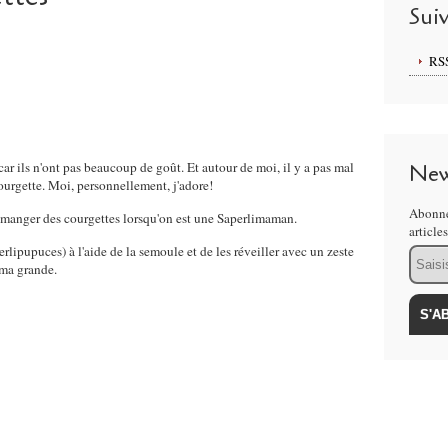
Sui
RS
 car ils n'ont pas beaucoup de goût. Et autour de moi, il y a pas mal
New
ourgette. Moi, personnellement, j'adore!
Abonne
re manger des courgettes lorsqu'on est une Saperlimaman.
article
erlipupuces) à l'aide de la semoule et de les réveiller avec un zeste
Email
 ma grande.