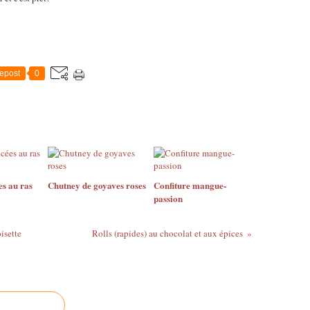
epost
0
es au ras
Chutney de goyaves roses
Confiture mangue-
passion
isette
Rolls (rapides) au chocolat et aux épices