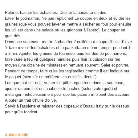
Peler et hacher les échalotes. Débiter la panzetta en dés.
Laver le potimarron. Ne pas l'éplucher! Le couper en deux et évider les
graines (que vous pouvez laver et mettre à sécher au four pour ensuite
les utiliser dans une salade ou les grignoter à l'apéro). Le couper en
gros dés.
Dans une sauteuse, mettre à chauffer 2 cuillères à soupe d'huile d'olive.
Y faire revenir les échalotes et la panzetta en même temps, pendant 1
à 2min. Ajouter les graines de tournesol puis les dés de potimarrons,
faire cuire à feu vif quelques minutes puis finir la cuisson sur feu
moyen (une dizaine de minutes) en remuant souvent. Saler et poivrer.
Pendant ce temps, faire cuire les tagliatelles comme il est indiqué sur
le paquet (bien sûr on préfèrera les cuire "al dente").
Lorsque tout est cuit, verser les pâtes égouttées dans la sauteuse,
ajouter du persil et de la ciboulette hachés (selon votre goût) et
mélanger méticuleusement pour que les pâtes s'imbibent des saveurs.
Ajouter un trait d'huile d'olive.
Servir à l'assiette et rajouter des copeaux d'Ossau Iraty sur le dessus
pour qu'ils fondent.
#plats
#salé