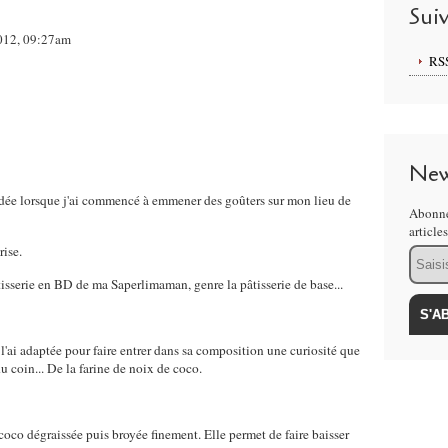
Sui
2012, 09:27am
RS
New
ndée lorsque j'ai commencé à emmener des goûters sur mon lieu de
Abonne
article
rise.
Email
tisserie en BD de ma Saperlimaman, genre la pâtisserie de base...
je l'ai adaptée pour faire entrer dans sa composition une curiosité que
u coin... De la farine de noix de coco.
 coco dégraissée puis broyée finement. Elle permet de faire baisser