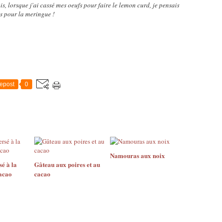
s, lorsque j'ai cassé mes oeufs pour faire le lemon curd, je pensais
cs pour la meringue !
epost
0
Namouras aux noix
é à la
Gâteau aux poires et au
acao
cacao