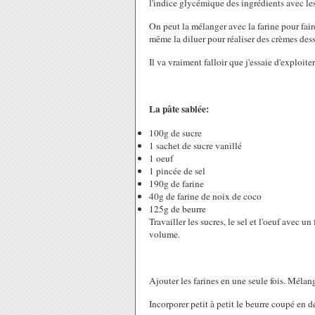
l'indice glycémique des ingrédients avec le
On peut la mélanger avec la farine pour fair
même la diluer pour réaliser des crèmes dess
Il va vraiment falloir que j'essaie d'exploit
La pâte sablée:
100g de sucre
1 sachet de sucre vanillé
1 oeuf
1 pincée de sel
190g de farine
40g de farine de noix de coco
125g de beurre
Travailler les sucres, le sel et l'oeuf avec
volume.
Ajouter les farines en une seule fois. Mélan
Incorporer petit à petit le beurre coupé en d