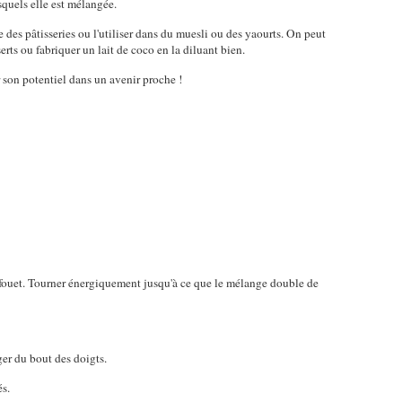
squels elle est mélangée.
e des pâtisseries ou l'utiliser dans du muesli ou des yaourts. On peut
erts ou fabriquer un lait de coco en la diluant bien.
er son potentiel dans un avenir proche !
 un fouet. Tourner énergiquement jusqu'à ce que le mélange double de
ger du bout des doigts.
és.