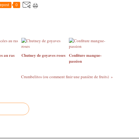
epost
0
es au ras
Chutney de goyaves roses
Confiture mangue-
passion
Crumbelitos (ou comment finir une panière de fruits)