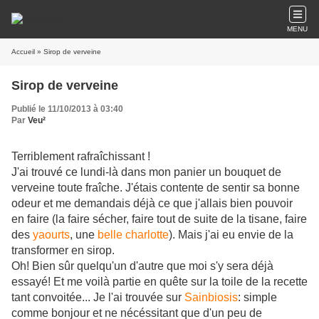
MENU
Accueil
» Sirop de verveine
Sirop de verveine
Publié le 11/10/2013 à 03:40
Par
Veu²
Terriblement rafraîchissant !
J'ai trouvé ce lundi-là dans mon panier un bouquet de
verveine toute fraîche. J'étais contente de sentir sa bonne
odeur et me demandais déjà ce que j'allais bien pouvoir
en faire (la faire sécher, faire tout de suite de la tisane, faire
des
yaourts
, une
belle charlotte
). Mais j'ai eu envie de la
transformer en sirop.
Oh! Bien sûr quelqu'un d'autre que moi s'y sera déjà
essayé! Et me voilà partie en quête sur la toile de la recette
tant convoitée... Je l'ai trouvée sur
Sainbiosis
: simple
comme bonjour et ne nécéssitant que d'un peu de