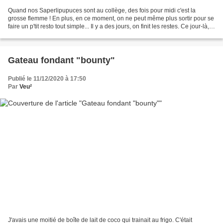
Quand nos Saperlipupuces sont au collège, des fois pour midi c'est la
grosse flemme ! En plus, en ce moment, on ne peut même plus sortir pour se
faire un p'tit resto tout simple... Il y a des jours, on finit les restes. Ce jour-là,
j'avais envie d'un...
Gateau fondant "bounty"
Publié le 11/12/2020 à 17:50
Par
Veu²
J'avais une moitié de boîte de lait de coco qui trainait au frigo. C'était