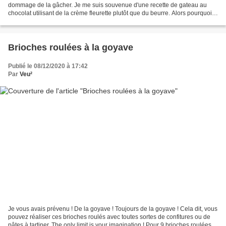
dommage de la gâcher. Je me suis souvenue d'une recette de gateau au
chocolat utilisant de la crème fleurette plutôt que du beurre. Alors pourquoi
pas faire un gateau au chocolat...
Brioches roulées à la goyave
Publié le 08/12/2020 à 17:42
Par
Veu²
Je vous avais prévenu ! De la goyave ! Toujours de la goyave ! Cela dit, vous
pouvez réaliser ces brioches roulés avec toutes sortes de confitures ou de
pâtes à tartiner. The only limit is your imagination ! Pour 9 brioches roulées :