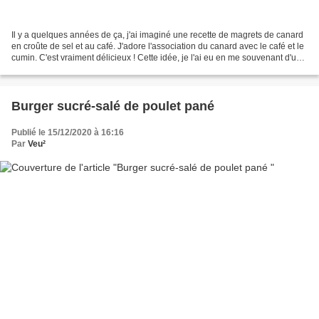
Il y a quelques années de ça, j'ai imaginé une recette de magrets de canard
en croûte de sel et au café. J'adore l'association du canard avec le café et le
cumin. C'est vraiment délicieux ! Cette idée, je l'ai eu en me souvenant d'un
canard au café que...
Burger sucré-salé de poulet pané
Publié le 15/12/2020 à 16:16
Par
Veu²