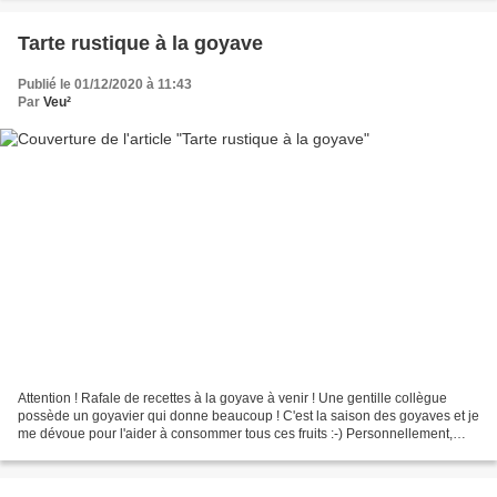
Tarte rustique à la goyave
Publié le 01/12/2020 à 11:43
Par
Veu²
Attention ! Rafale de recettes à la goyave à venir ! Une gentille collègue
possède un goyavier qui donne beaucoup ! C'est la saison des goyaves et je
me dévoue pour l'aider à consommer tous ces fruits :-) Personnellement,
j'aime beaucoup les croquer telles...