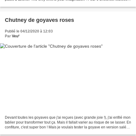
150 mL de lait fermenté...
Chutney de goyaves roses
Publié le 04/12/2020 à 12:03
Par
Veu²
Devant toutes les goyaves que j'ai reçues (avec grande joie !), j'ai enfilé mon
tablier pour transformer tout ça. Mais il fallait varier au risque de se lasser. En
confiture, c'est super bon ! Mais je voulais tester la goyave en version salée.
Sachant...