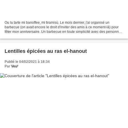
Ou la tarte mi banoffee, mi tiramisù. Le mois dernier, j'ai organisé un
barbecue (on avait encore le droit d'inviter des amis à ce moment-là) pour
fêter mon anniversaire. Un barbecue en toute simplicité avec des personnes
que j'apprécie tout particulièrement...
Lentilles épicées au ras el-hanout
Publié le 04/02/2021 à 18:34
Par
Veu²