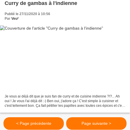
Curry de gambas à l'indienne
Publié le 27/11/2020 à 10:56
Par
Veu²
Je vous ai déjà dit que je suis fan de curry et de cuisine indienne ?!?... Ah
oui ! Je vous l'ai déjà dit :-) Ben oui, j'adore ça ! C'est simple à cuisiner et
c'est tellement bon. Ça fait pétiller les papilles avec toutes ces épices et c'est
beau à regarder...
< Page précédente
Page suivante >