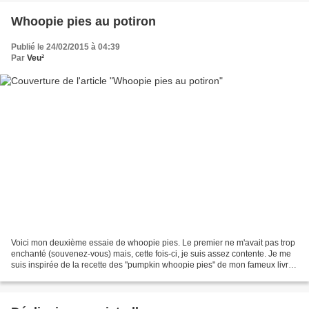
Whoopie pies au potiron
Publié le 24/02/2015 à 04:39
Par
Veu²
Voici mon deuxième essaie de whoopie pies. Le premier ne m'avait pas trop
enchanté (souvenez-vous) mais, cette fois-ci, je suis assez contente. Je me
suis inspirée de la recette des "pumpkin whoopie pies" de mon fameux livre
Cake Days de the Hummingbird...