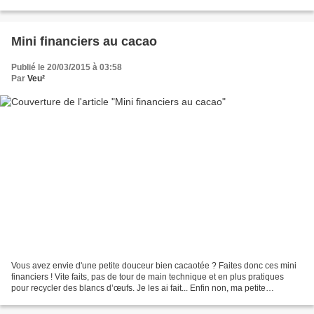
leurs cousins parisiens...),...
Mini financiers au cacao
Publié le 20/03/2015 à 03:58
Par
Veu²
Vous avez envie d'une petite douceur bien cacaotée ? Faites donc ces mini
financiers ! Vite faits, pas de tour de main technique et en plus pratiques
pour recycler des blancs d’œufs. Je les ai fait... Enfin non, ma petite
Saperlipupuce les a fait comme...