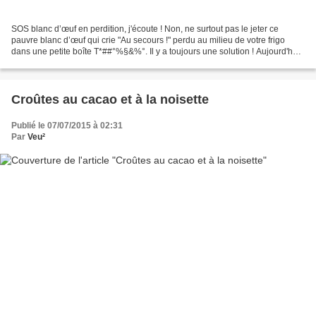
SOS blanc d’œuf en perdition, j'écoute ! Non, ne surtout pas le jeter ce
pauvre blanc d’œuf qui crie "Au secours !" perdu au milieu de votre frigo
dans une petite boîte T*##°%§&%°. Il y a toujours une solution ! Aujourd'hui,
je regarde dans mon placard...
Croûtes au cacao et à la noisette
Publié le 07/07/2015 à 02:31
Par
Veu²