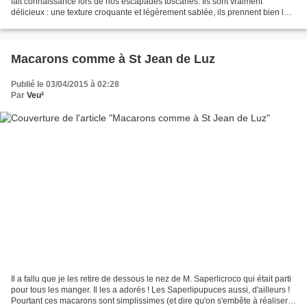
fait connaissance lors de nos escapades toscanes. Ils sont vraiment
délicieux : une texture croquante et légèrement sablée, ils prennent bien les
liquides quand on les trempe....
Macarons comme à St Jean de Luz
Publié le 03/04/2015 à 02:28
Par
Veu²
Il a fallu que je les retire de dessous le nez de M. Saperlicroco qui était parti
pour tous les manger. Il les a adorés ! Les Saperlipupuces aussi, d'ailleurs !
Pourtant ces macarons sont simplissimes (et dire qu'on s'embête à réaliser