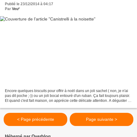
Publié le 23/12/2014 à 04:17
Par
Veu²
Encore quelques biscuits pour offrir à noël dans un joli sachet ( non, je n'ai
pas dit poche ;-)) ou un joli bocal entouré d'un ruban. Ça fait toujours plaisir.
Et quand c'est fait maison, on apprécie cette délicate attention. A déguster en
famille auprès...
< Page précédente
Page suivante >
Hébergé par Overblog