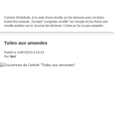
Comme d'habitude, à la suite d'une recette, je me retrouve avec un blanc
d’œuf tout esseulé. J'ai tapé "congolais recette" sur Google et j'ai choisi une
recette publiée sur le Journal des femmes. Certes je l'ai un peu adaptée
mais elle m'a inspirée... Pour...
Tuiles aux amandes
Publié le 10/07/2015 à 02:51
Par
Veu²