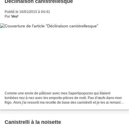
Déclinaison canistrellesque
Publié le 16/01/2015 à 04:41
Par
Veu²
Comme une envie de pâtisser avec mes Saperlipupuces qui étaient
tombées nez à nez avec les emporte-pièces de noël. Pas d’œufs dans mon
frigo. Alors j'ai ressorti ma recette de base des canistrelli et je les ai remaniés
pour les décliner en version cacaotée...
Canistrelli à la noisette