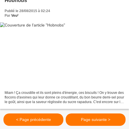
Hobnobs
Publié le 28/08/2015 à 02:24
Par
Veu²
Miam ! Ça croustille et ils sont pleins d'énergie, ces biscuits ! On y trouve des
flocons d'avoines qui leur donne ce croustillant, du bon beurre demi-sel pour
le goût, ainsi que la saveur réglissée du sucre rapadura. C'est encore sur le
blog de Pascale...
< Page précédente
Page suivante >