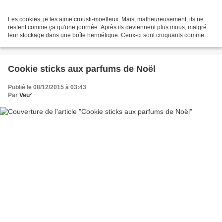
Les cookies, je les aime crousti-moelleux. Mais, malheureusement, ils ne
restent comme ça qu'une journée. Après ils deviennent plus mous, malgré
leur stockage dans une boîte hermétique. Ceux-ci sont croquants comme
des sablés et le restent ! Car, bien...
Cookie sticks aux parfums de Noël
Publié le 08/12/2015 à 03:43
Par
Veu²