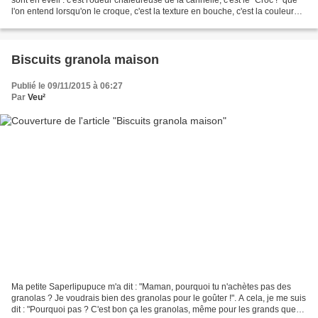
l'on entend lorsqu'on le croque, c'est la texture en bouche, c'est la couleur
brun-roux que j'aime,...
Biscuits granola maison
Publié le 09/11/2015 à 06:27
Par
Veu²
Ma petite Saperlipupuce m'a dit : "Maman, pourquoi tu n'achètes pas des
granolas ? Je voudrais bien des granolas pour le goûter !". A cela, je me suis
dit : "Pourquoi pas ? C'est bon ça les granolas, même pour les grands que