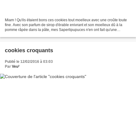
Miam ! Qu'ils étaient bons ces cookies tout moelleux avec une croûte toute
fine. Avec son parfum de sirop d'érable enivrant et son moelleux dû à la
pomme râpée dans la pâte, mes Saperlipupuces n'en ont fait qu'une
bouchée... Et je ne parle pas de M. Saperlicroco...
cookies croquants
Publié le 12/02/2016 à 03:03
Par
Veu²