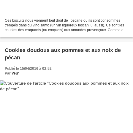
Ces biscuits nous viennent tout droit de Toscane où ils sont consommés
trempés dans du vino santo (un vin liquoreux toscan lui aussi). Ce sont les
cousins des croquants (ou croquets) aux amandes provençaux. Comme eux,
ils nécessitent deux cuissons (la...
Cookies doudous aux pommes et aux noix de
pécan
Publié le 15/04/2016 à 02:52
Par
Veu²