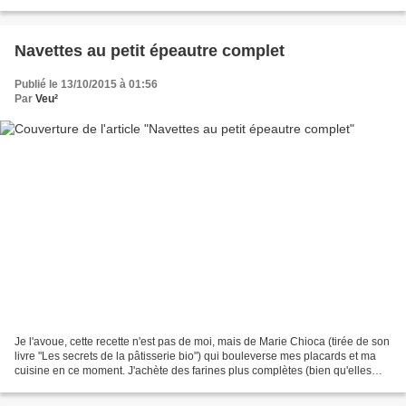
nous sommes." Et je me suis...
Navettes au petit épeautre complet
Publié le 13/10/2015 à 01:56
Par
Veu²
Je l'avoue, cette recette n'est pas de moi, mais de Marie Chioca (tirée de son
livre "Les secrets de la pâtisserie bio") qui bouleverse mes placards et ma
cuisine en ce moment. J'achète des farines plus complètes (bien qu'elles
l'étaient déjà) et d'autres...