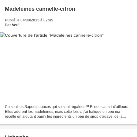
Madeleines cannelle-citron
Publié le 04/09/2015 à 02:45
Par
Veu²
Ce sont les Saperlipupuces qui se sont régalées !!! Et nous aussi d'ailleurs...
Elles adorent les madeleines, mais cette fois-ci j'ai trafiqué un peu ma
recette en ajoutant parmi les ingrédients un peu de sirop d'agave, de la
maïzena et du bicarbonate...