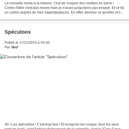
La nouvelle mode à la maison, c'est de croquer des cookies en barre !
Certes l'idée n'est pas neuve mais je n'avais jusqu'alors pas essayé. Et ce fut
un carton auprès de mes Saperlipupuces. En effet, devinez ce qu'elles m'ont
demandé de préparer pour...
Spéculoos
Publié le 17/11/2015 à 03:45
Par
Veu²
Ah ! Les spéculoos ! C'est trop bon ! Et lorsqu'on les croque, tous les sens
sont en éveil : c'est l'odeur chaleureuse de la cannelle, c'est le "Croc !" que