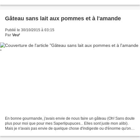
nous sommes." Et je me suis...
Gâteau sans lait aux pommes et à l'amande
Publié le 30/10/2015 à 03:15
Par
Veu²
En bonne gourmande, j'avais envie de nous faire un gâteau (Oh! Sans doute
plus pour moi que pour mes Saperlipupuces... Elles sont juste mon alibi).
Mais je n'avais pas envie de quelque chose d'indigeste ou d'énorme qu'on
mettrait 3 jours à terminer. Et...