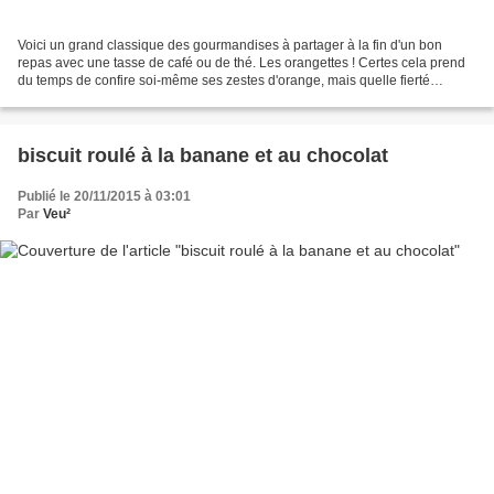
Voici un grand classique des gourmandises à partager à la fin d'un bon
repas avec une tasse de café ou de thé. Les orangettes ! Certes cela prend
du temps de confire soi-même ses zestes d'orange, mais quelle fierté
lorsqu'on les dépose sur la table. Ça...
biscuit roulé à la banane et au chocolat
Publié le 20/11/2015 à 03:01
Par
Veu²