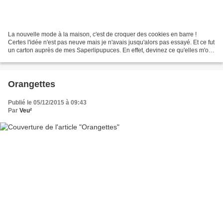
La nouvelle mode à la maison, c'est de croquer des cookies en barre !
Certes l'idée n'est pas neuve mais je n'avais jusqu'alors pas essayé. Et ce fut
un carton auprès de mes Saperlipupuces. En effet, devinez ce qu'elles m'ont
demandé de préparer pour...
Orangettes
Publié le 05/12/2015 à 09:43
Par
Veu²