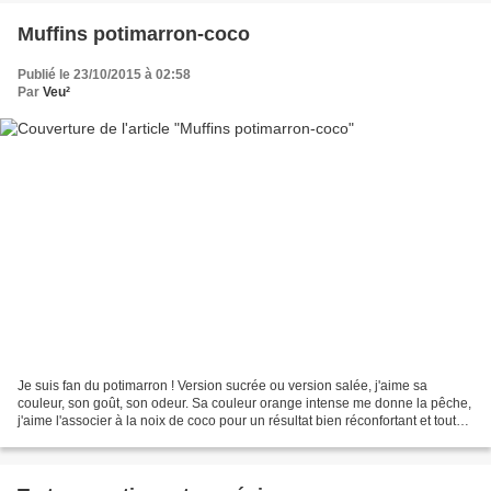
Muffins potimarron-coco
Publié le 23/10/2015 à 02:58
Par
Veu²
Je suis fan du potimarron ! Version sucrée ou version salée, j'aime sa
couleur, son goût, son odeur. Sa couleur orange intense me donne la pêche,
j'aime l'associer à la noix de coco pour un résultat bien réconfortant et tout
doux. Mes Saperlipupuces n'en...