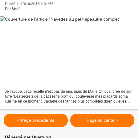
Publié le 13/10/2015 à 01:56
Par
Veu²
Je l'avoue, cette recette n'est pas de moi, mais de Marie Chioca (tirée de son
livre "Les secrets de la pâtisserie bio") qui bouleverse mes placards et ma
cuisine en ce moment. J'achète des farines plus complètes (bien qu'elles
l'étaient déjà) et d'autres...
< Page précédente
Page suivante >
Hébergé par Overblog