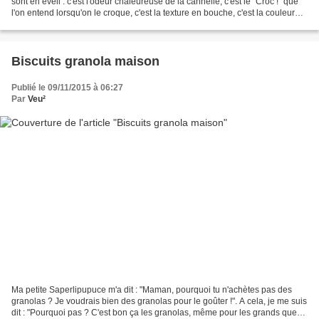
sont en éveil : c'est l'odeur chaleureuse de la cannelle, c'est le "Croc !" que
l'on entend lorsqu'on le croque, c'est la texture en bouche, c'est la couleur
brun-roux que j'aime,...
Biscuits granola maison
Publié le 09/11/2015 à 06:27
Par
Veu²
Ma petite Saperlipupuce m'a dit : "Maman, pourquoi tu n'achètes pas des
granolas ? Je voudrais bien des granolas pour le goûter !". A cela, je me suis
dit : "Pourquoi pas ? C'est bon ça les granolas, même pour les grands que