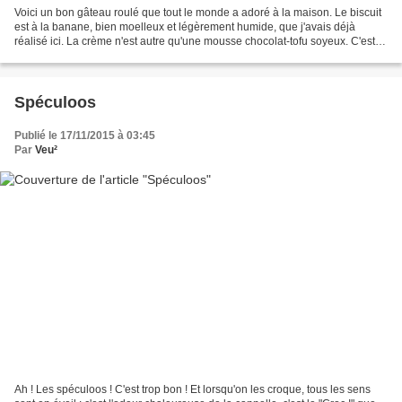
Voici un bon gâteau roulé que tout le monde a adoré à la maison. Le biscuit
est à la banane, bien moelleux et légèrement humide, que j'avais déjà
réalisé ici. La crème n'est autre qu'une mousse chocolat-tofu soyeux. C'est
une recette sans lait, pour pouvoir...
Spéculoos
Publié le 17/11/2015 à 03:45
Par
Veu²
Ah ! Les spéculoos ! C'est trop bon ! Et lorsqu'on les croque, tous les sens