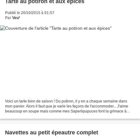
Tarte au potiron et aux épices
Publié le 20/10/2015 à 01:57
Par
Veu²
Voici un tarte bien de saison ! Du potiron, il y en a chaque semaine dans
mon panier. Alors il faut que je varie les façons de l'accommoder... J'aime
beaucoup en soupe mais comme mes Saperlipupuces font la grimace à
chaque fois que je pose une soupière...
Navettes au petit épeautre complet