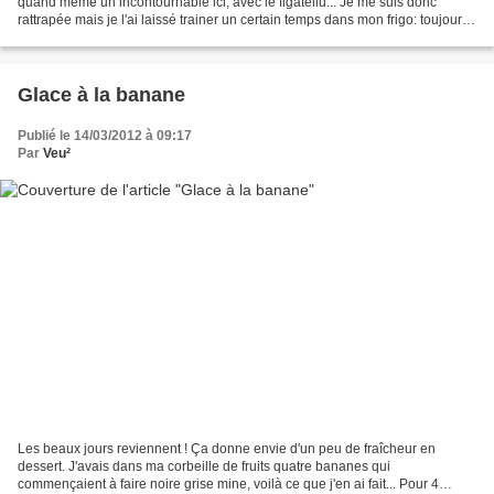
quand même un incontournable ici, avec le figatellu... Je me suis donc
rattrapée mais je l'ai laissé trainer un certain temps dans mon frigo: toujours
pas l'envie... Puis je l'ai...
Glace à la banane
Publié le 14/03/2012 à 09:17
Par
Veu²
Les beaux jours reviennent ! Ça donne envie d'un peu de fraîcheur en
dessert. J'avais dans ma corbeille de fruits quatre bananes qui
commençaient à faire noire grise mine, voilà ce que j'en ai fait... Pour 4