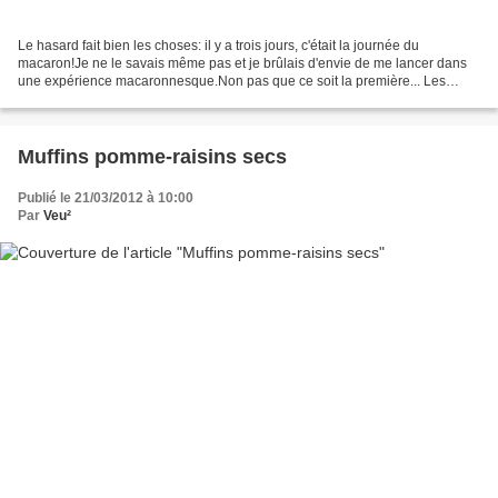
Le hasard fait bien les choses: il y a trois jours, c'était la journée du
macaron!Je ne le savais même pas et je brûlais d'envie de me lancer dans
une expérience macaronnesque.Non pas que ce soit la première... Les
macarons, ça se mérite, ça se bichonne...
Muffins pomme-raisins secs
Publié le 21/03/2012 à 10:00
Par
Veu²