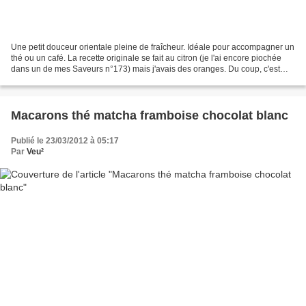
Une petit douceur orientale pleine de fraîcheur. Idéale pour accompagner un
thé ou un café. La recette originale se fait au citron (je l'ai encore piochée
dans un de mes Saveurs n°173) mais j'avais des oranges. Du coup, c'est
très doux... Peut-être trop!...
Macarons thé matcha framboise chocolat blanc
Publié le 23/03/2012 à 05:17
Par
Veu²