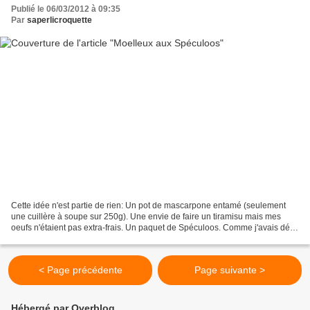
Publié le 06/03/2012 à 09:35
Par
saperlicroquette
Cette idée n'est partie de rien: Un pot de mascarpone entamé (seulement
une cuillère à soupe sur 250g). Une envie de faire un tiramisu mais mes
oeufs n'étaient pas extra-frais. Un paquet de Spéculoos. Comme j'avais déjà
aperçu dans certains blogs des...
< Page précédente
Page suivante >
Hébergé par Overblog