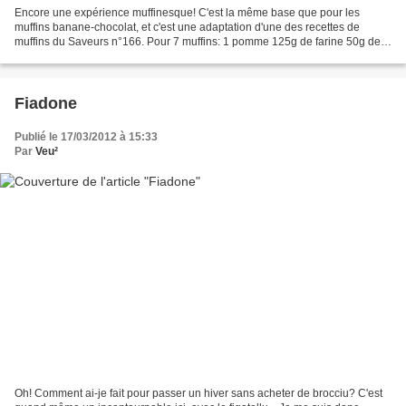
Encore une expérience muffinesque! C'est la même base que pour les
muffins banane-chocolat, et c'est une adaptation d'une des recettes de
muffins du Saveurs n°166. Pour 7 muffins: 1 pomme 125g de farine 50g de
cassonade 1/2 sachet de levure chimique 50g...
Fiadone
Publié le 17/03/2012 à 15:33
Par
Veu²
Oh! Comment ai-je fait pour passer un hiver sans acheter de brocciu? C'est