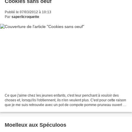
Cookies sans oeuf
Publié le 07/03/2012 à 10:13
Par
saperlicroquette
Ce que j'aime chez les jeunes enfants, c'est leur penchant à vouloir des
choses et, lorsqu'ils l'obtiennent, ils n'en veulent plus. C'est pour cette raison
que je me suis retrouvée avec un pot de compote pomme-pruneau ouvert et
presque intact. Et qu'en...
Moelleux aux Spéculoos