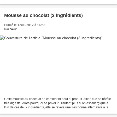
personnes: 4 bananes bien mûres le jus d'un...
Mousse au chocolat (3 ingrédients)
Publié le 12/03/2012 à 16:55
Par
Veu²
Cette mousse au chocolat ne contient ni oeuf ni produit laitier, elle se révèle
très digeste. Alors pourquoi se priver ? D'autant plus si on est allergique à
l'un de ces deux ingrédients, elle se révèle une très bonne alternative à la
traditionnelle et...